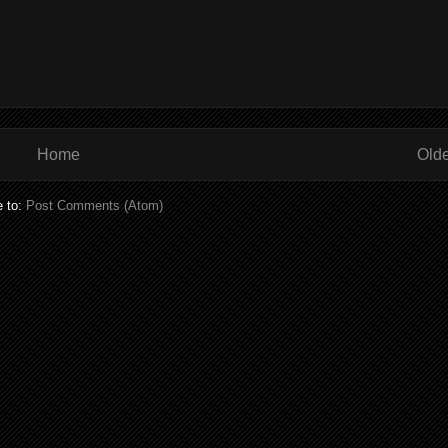
Home
Olde
e to:
Post Comments (Atom)