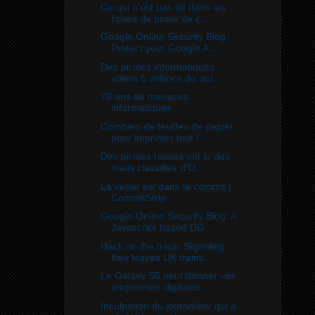
Ce qui n’est pas dit dans les
fiches de poste de c...
Google Online Security Blog:
Protect your Google A...
Des pirates informatiques
volent 5 millions de dol...
70 ans de menaces
informatiques
Combien de feuilles de papier
pour imprimer tout I...
Des pirates russes ont lu des
mails classifiés d'O...
La vérité est dans le commit |
CommitStrip
Google Online Security Blog: A
Javascript-based DD...
Hack on the track: Signaling
flaw leaves UK trains...
Le Galaxy S5 peut donner vos
empreintes digitales ...
Inculpation du journaliste qui a