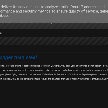
deliver its services and to analyze traffic. Your IP address and 
formance and security metrics to ensure quality of service, gen
d IS Security and IT
abuse.
s
onger than steel
ne? If you're Turing Robotic Industries (formerly QSAlpha), you pour your energy into clever design - both
ts own server-free encrypted communication between owners and a fingerprint reader that encourages you t
r phone flying. However, the real star of the show is the frame. It's built from "liquidmorphium," a metal a
 on the body, that exotic structure should reduce the chances that you'll wreck your handset through a nasty