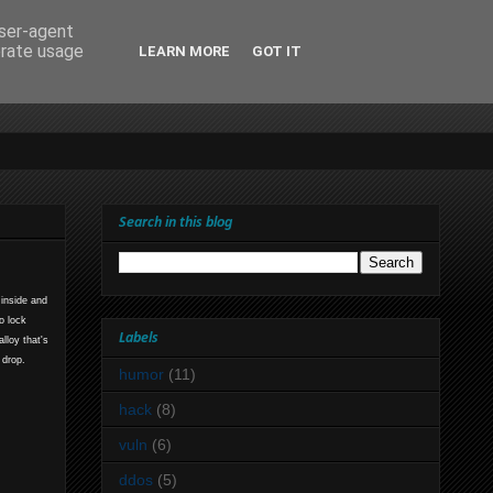
user-agent
erate usage
LEARN MORE
GOT IT
Search in this blog
 inside and
o lock
Labels
lloy that's
 drop.
humor
(11)
hack
(8)
vuln
(6)
ddos
(5)