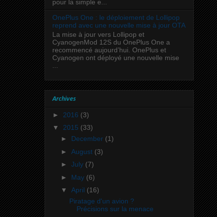
pour la simple e...
OnePlus One : le déploiement de Lollipop
reprend avec une nouvelle mise à jour OTA
La mise à jour vers Lollipop et
CyanogenMod 12S du OnePlus One a
recommencé aujourd’hui. OnePlus et
Cyanogen ont déployé une nouvelle mise
...
Archives
►
2016
(3)
▼
2015
(33)
►
December
(1)
►
August
(3)
►
July
(7)
►
May
(6)
▼
April
(16)
Piratage d'un avion ?
Précisions sur la menace