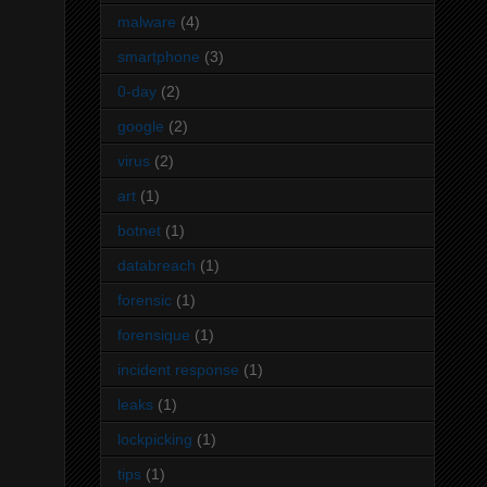
malware
(4)
smartphone
(3)
0-day
(2)
google
(2)
virus
(2)
art
(1)
botnet
(1)
databreach
(1)
forensic
(1)
forensique
(1)
incident response
(1)
leaks
(1)
lockpicking
(1)
tips
(1)