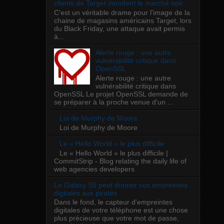
clients de Target inondent le marché noir
C'est un véritable drame pour l'image de la
chaine de magasins américains Target, lors
du Black Friday, une attaque avait permis
à...
Alerte rouge : une autre
vulnérabilité critique dans
OpenSSL
Alerte rouge : une autre
vulnérabilité critique dans
OpenSSL Le projet OpenSSL demande de
se préparer à la proche venue d'un ...
Loi de Murphy de Moore
Loi de Murphy de Moore
Le « Hello World » le plus difficile
Le « Hello World » le plus difficile |
CommitStrip - Blog relating the daily life of
web agencies developers
Le Galaxy S5 peut donner vos empreintes
digitales aux pirates
Dans le fond, le capteur d'empreintes
digitales de votre téléphone est une chose
plus précieuse que votre mot de passe,