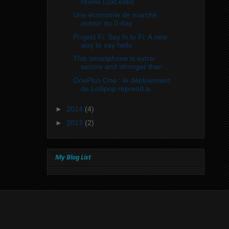
révélé LuxLeaks
Une économie de marché
autour du 0-day
Project Fi: Say hi to Fi: A new
way to say hello
This smartphone is extra-
secure and stronger than ...
OnePlus One : le déploiement
de Lollipop reprend a...
►
2014
(4)
►
2013
(2)
My Blog List