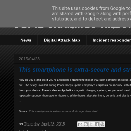
This site uses cookies from Google to 
are shared with Google along with per
Some sharings aroun
statistics, and to detect and address 
News
Digital Attack Map
Incident responder
2015/04/23
This smartphone is extra-secure and str
How do you stand out if you're a fledgling smartphone maker that can't compete on specs alo
out. The newly unveiled Turing Phone keeps up the company's emphasis on security, with i
down your device. There's also an Apple-like magnetic charging system, so you won't send you
reportedly stronger than steel or titanium. While there's also aluminum, ceramic and plastic
...
Source:
This smartphone is extra-secure and stronger than steel
on
Thursday, April 23, 2015