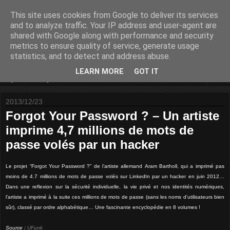
This site uses cookies from Google to deliver its services
Some sharings around IS
and to analyze traffic. Your IP address and user-agent are
shared with Google along with performance and security
Security and IT
metrics to ensure quality of service, generate usage
statistics, and to detect and address abuse.
LEARN MORE
GOT IT
▼
2013/12/23
Forgot Your Password ? – Un artiste
imprime 4,7 millions de mots de
passe volés par un hacker
Le projet “Forgot Your Password ?” de l’artiste allemand Aram Bartholl, qui a imprimé pas
moins de 4.7 millions de mots de passe volés sur LinkedIn par un hacker en juin 2012…
Dans une reflexion sur la sécurité individuelle, la vie privé et nos identités numériques,
l’artiste a imprimé à la suite ces millions de mots de passe (sans les noms d’utilisateurs bien
sûr), classé par ordre alphabétique… Une fascinante encyclopédie en 8 volumes !
Source :
UFunk